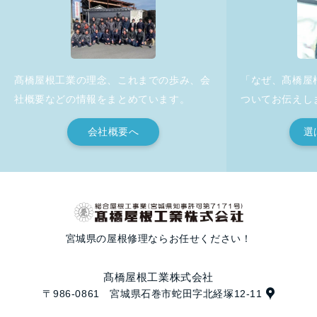
髙橋屋根工業の理念、これまでの歩み、会
「なぜ、髙橋屋
社概要などの情報をまとめています。
ついてお伝えし
会社概要へ
選
宮城県の屋根修理ならお任せください！
髙橋屋根工業株式会社
〒986-0861 宮城県石巻市蛇田字北経塚12-11